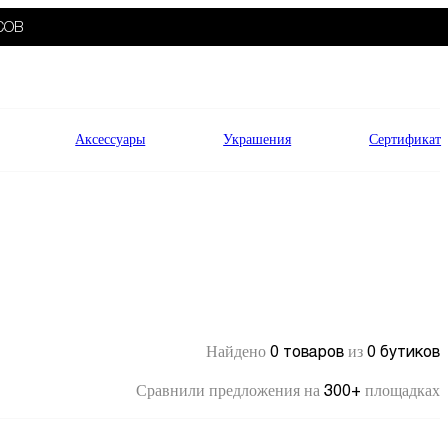
СОВ
Аксессуары
Украшения
Сертификат
0 товаров
0 бутиков
Найдено
из
300+
Сравнили предложения на
площадках