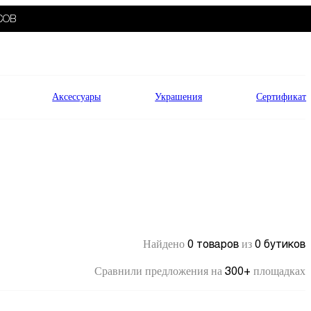
СОВ
Аксессуары
Украшения
Сертификат
0 товаров
0 бутиков
Найдено
из
300+
Сравнили предложения на
площадках