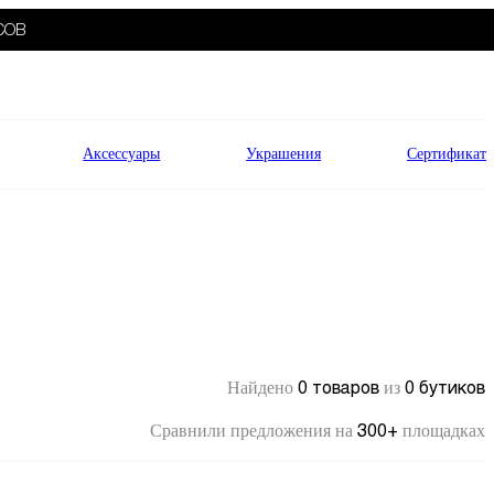
СОВ
Аксессуары
Украшения
Сертификат
0 товаров
0 бутиков
Найдено
из
300+
Сравнили предложения на
площадках