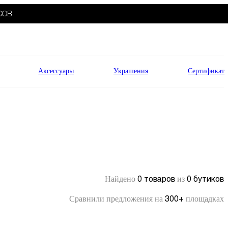
СОВ
Аксессуары
Украшения
Сертификат
0 товаров
0 бутиков
Найдено
из
300+
Сравнили предложения на
площадках