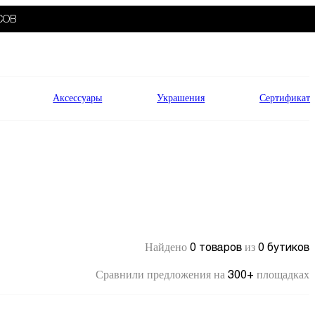
СОВ
Аксессуары
Украшения
Сертификат
0 товаров
0 бутиков
Найдено
из
300+
Сравнили предложения на
площадках