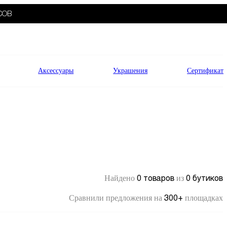
СОВ
Аксессуары
Украшения
Сертификат
0 товаров
0 бутиков
Найдено
из
300+
Сравнили предложения на
площадках