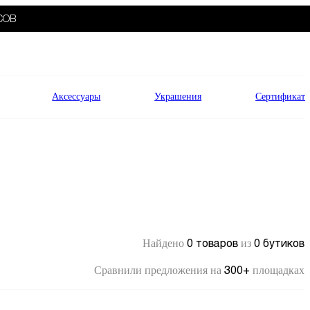
СОВ
Аксессуары
Украшения
Сертификат
0 товаров
0 бутиков
Найдено
из
300+
Сравнили предложения на
площадках