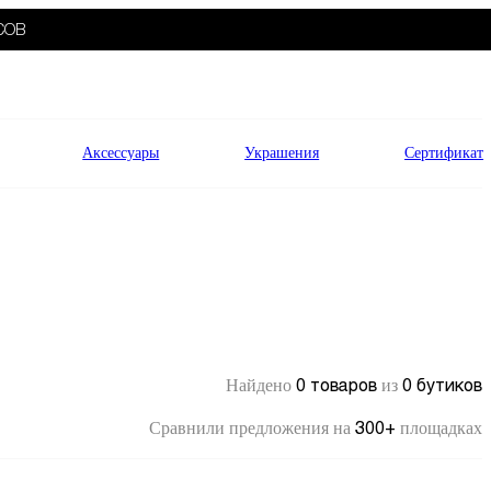
СОВ
Аксессуары
Украшения
Сертификат
0 товаров
0 бутиков
Найдено
из
300+
Сравнили предложения на
площадках