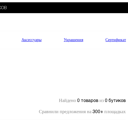
СОВ
Аксессуары
Украшения
Сертификат
0 товаров
0 бутиков
Найдено
из
300+
Сравнили предложения на
площадках