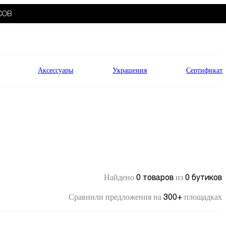
СОВ
Аксессуары
Украшения
Сертификат
0 товаров
0 бутиков
Найдено
из
300+
Сравнили предложения на
площадках