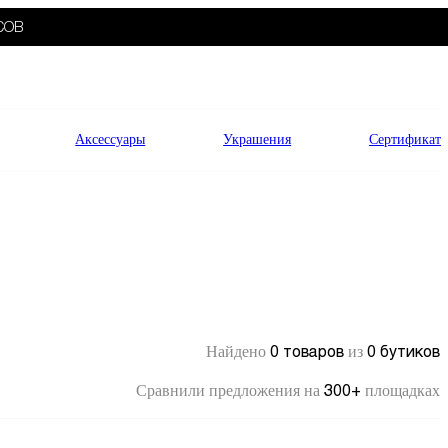
СОВ
Аксессуары
Украшения
Сертификат
0 товаров
0 бутиков
Найдено
из
300+
Сравнили предложения на
площадках