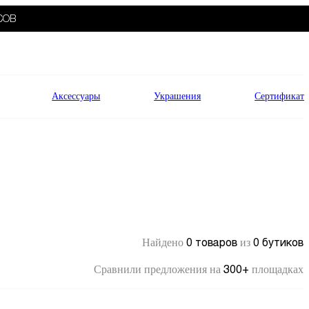
СОВ
Аксессуары
Украшения
Сертификат
0 товаров
0 бутиков
Найдено
из
300+
Сравнили предложения на
площадках