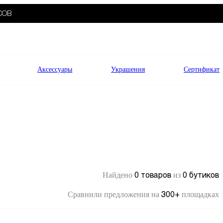
СОВ
Аксессуары
Украшения
Сертификат
0 товаров
0 бутиков
Найдено
из
300+
Сравнили предложения на
площадках