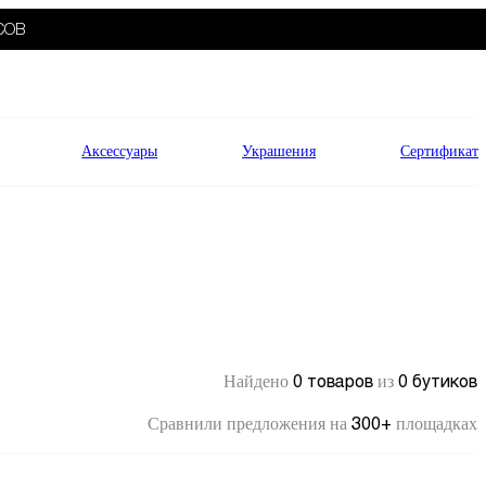
СОВ
Аксессуары
Украшения
Сертификат
0 товаров
0 бутиков
Найдено
из
300+
Сравнили предложения на
площадках