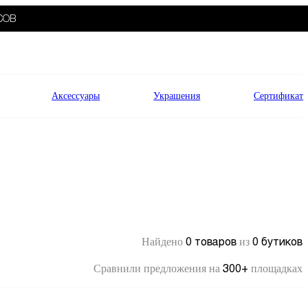
СОВ
Аксессуары
Украшения
Сертификат
0 товаров
0 бутиков
Найдено
из
300+
Сравнили предложения на
площадках