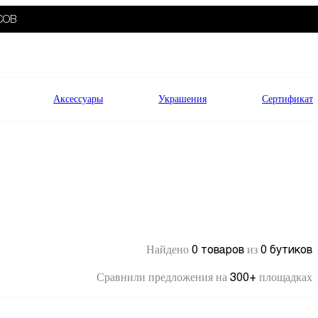
СОВ
Аксессуары
Украшения
Сертификат
0 товаров
0 бутиков
Найдено
из
300+
Сравнили предложения на
площадках