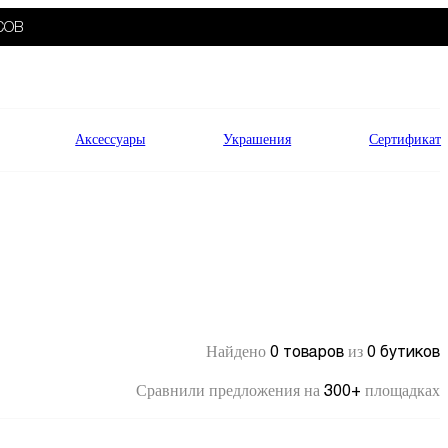
СОВ
Аксессуары
Украшения
Сертификат
0 товаров
0 бутиков
Найдено
из
300+
Сравнили предложения на
площадках