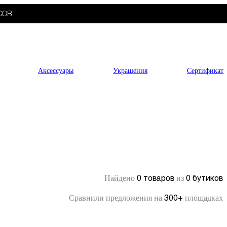
СОВ
Аксессуары
Украшения
Сертификат
0 товаров
0 бутиков
Найдено
из
300+
Сравнили предложения на
площадках