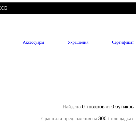
СОВ
Аксессуары
Украшения
Сертификат
0 товаров
0 бутиков
Найдено
из
300+
Сравнили предложения на
площадках