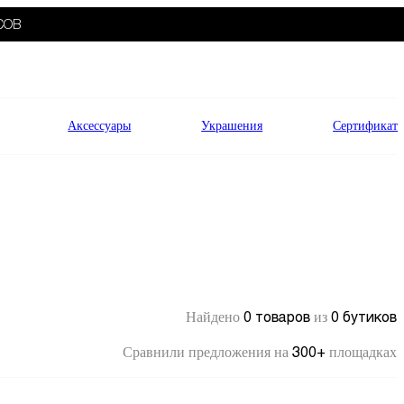
СОВ
Аксессуары
Украшения
Сертификат
0 товаров
0 бутиков
Найдено
из
300+
Сравнили предложения на
площадках