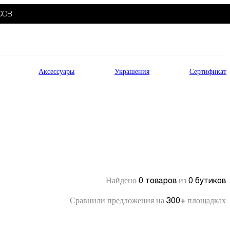
СОВ
Аксессуары
Украшения
Сертификат
0 товаров
0 бутиков
Найдено
из
300+
Сравнили предложения на
площадках