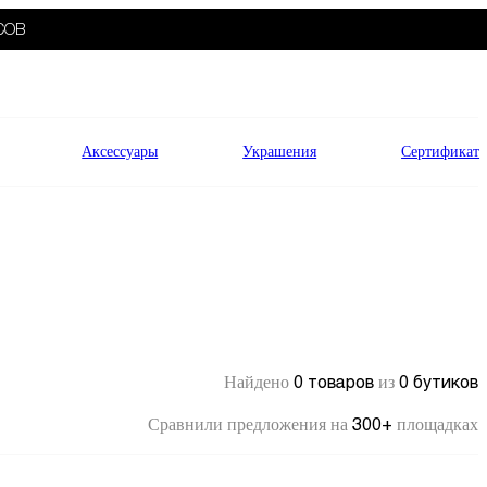
СОВ
Аксессуары
Украшения
Сертификат
0 товаров
0 бутиков
Найдено
из
300+
Сравнили предложения на
площадках