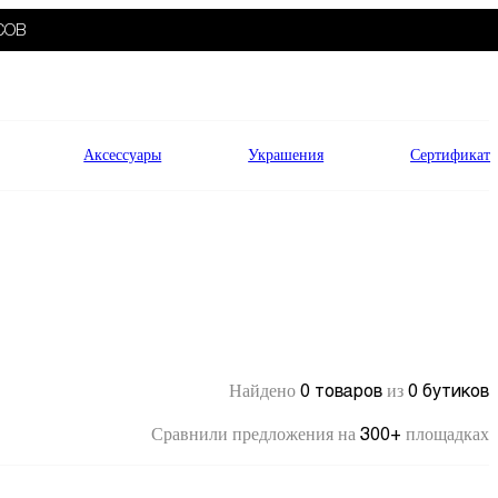
СОВ
Аксессуары
Украшения
Сертификат
0 товаров
0 бутиков
Найдено
из
300+
Сравнили предложения на
площадках