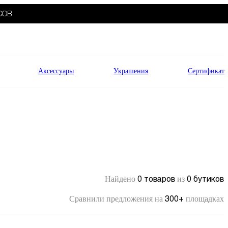
СОВ
Аксессуары
Украшения
Сертификат
0 товаров
0 бутиков
Найдено
из
300+
Сравнили предложения на
площадках