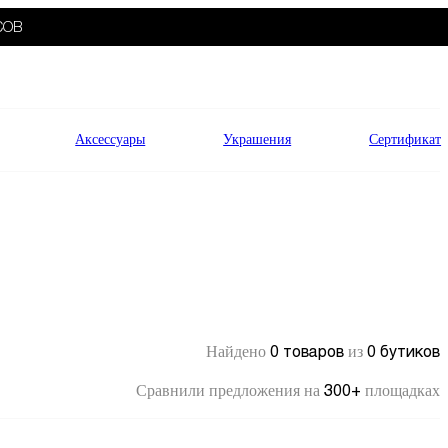
СОВ
Аксессуары
Украшения
Сертификат
0 товаров
0 бутиков
Найдено
из
300+
Сравнили предложения на
площадках