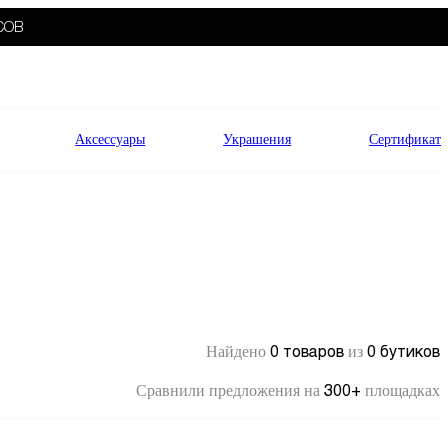
СОВ
Аксессуары
Украшения
Сертификат
0 товаров
0 бутиков
Найдено
из
300+
Сравнили предложения на
площадках