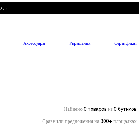
СОВ
Аксессуары
Украшения
Сертификат
0 товаров
0 бутиков
Найдено
из
300+
Сравнили предложения на
площадках