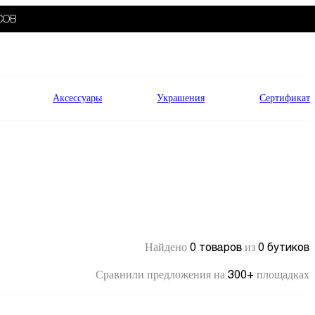
СОВ
Аксессуары
Украшения
Сертификат
0 товаров
0 бутиков
Найдено
из
300+
Сравнили предложения на
площадках