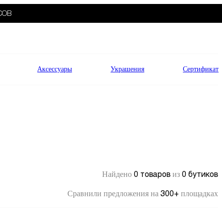
СОВ
Аксессуары
Украшения
Сертификат
0 товаров
0 бутиков
Найдено
из
300+
Сравнили предложения на
площадках