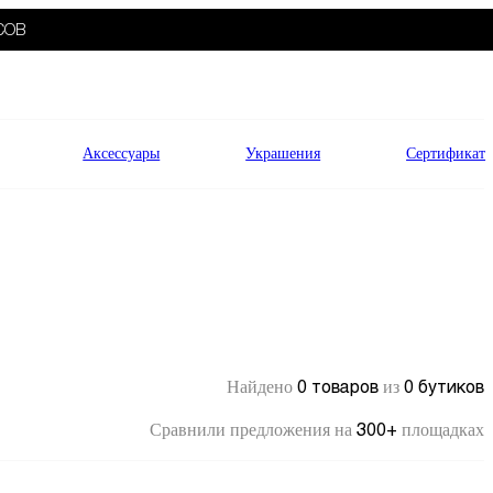
СОВ
Аксессуары
Украшения
Сертификат
0 товаров
0 бутиков
Найдено
из
300+
Сравнили предложения на
площадках