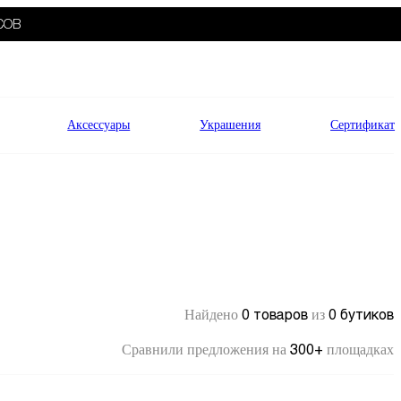
СОВ
Аксессуары
Украшения
Сертификат
0 товаров
0 бутиков
Найдено
из
300+
Сравнили предложения на
площадках