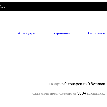
СОВ
Аксессуары
Украшения
Сертификат
0 товаров
0 бутиков
Найдено
из
300+
Сравнили предложения на
площадках