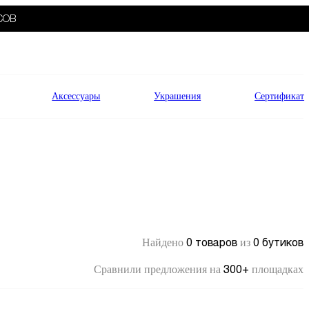
СОВ
Аксессуары
Украшения
Сертификат
0 товаров
0 бутиков
Найдено
из
300+
Сравнили предложения на
площадках