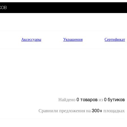
СОВ
Аксессуары
Украшения
Сертификат
0 товаров
0 бутиков
Найдено
из
300+
Сравнили предложения на
площадках