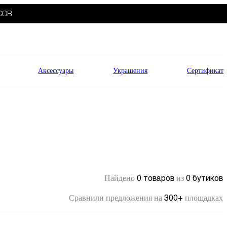
СОВ
Аксессуары
Украшения
Сертификат
0 товаров
0 бутиков
Найдено
из
300+
Сравнили предложения на
площадках