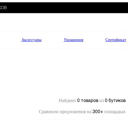
СОВ
Аксессуары
Украшения
Сертификат
0 товаров
0 бутиков
Найдено
из
300+
Сравнили предложения на
площадках