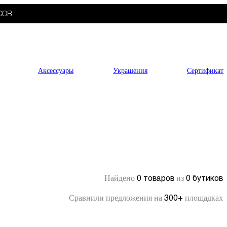
СОВ
Аксессуары
Украшения
Сертификат
0 товаров
0 бутиков
Найдено
из
300+
Сравнили предложения на
площадках