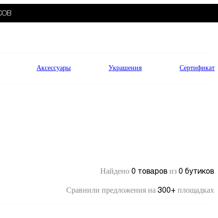
СОВ
Аксессуары
Украшения
Сертификат
0 товаров
0 бутиков
Найдено
из
300+
Сравнили предложения на
площадках