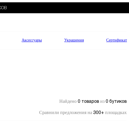
СОВ
Аксессуары
Украшения
Сертификат
0 товаров
0 бутиков
Найдено
из
300+
Сравнили предложения на
площадках