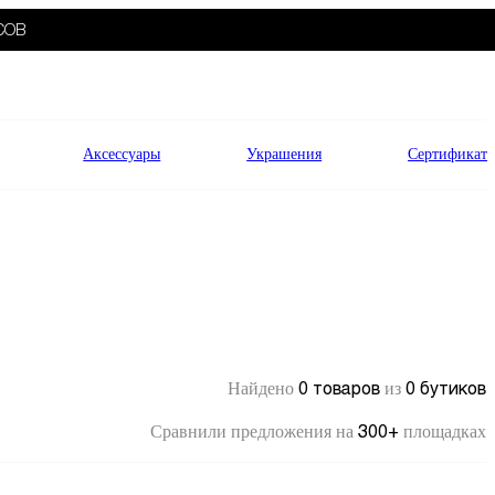
СОВ
Аксессуары
Украшения
Сертификат
0 товаров
0 бутиков
Найдено
из
300+
Сравнили предложения на
площадках